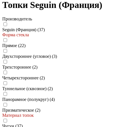
Топки Seguin (Франция)
Производитель
Seguin (Франция) (
37
)
Форма стекла
Прямое (
22
)
Двухстороннее (угловое) (
3
)
Трехстороннее (
2
)
Четырехстороннее (
2
)
Туннельное (сквозное) (
2
)
Панорамное (полукруг) (
4
)
Призматическое (
2
)
Материал топок
Чугун (
37
)