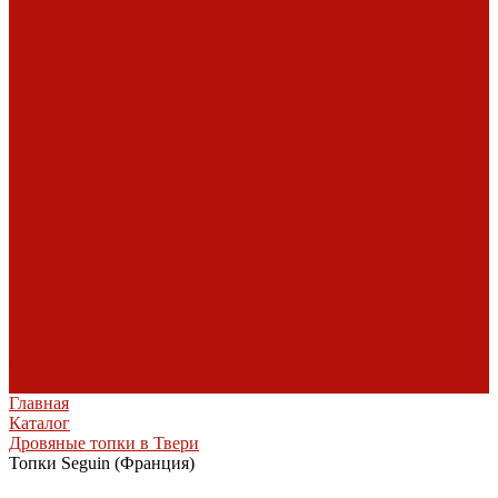
Vermont Castings
Обзоры
Экокамин
дымоходов
Порталы
каминные
Arriaga
Архикамин
DeMarco
Carmona
Современные
камины
Focus
JC
Bordelet
Rocal
Traforart
Virtu
Барбекю
Norman
Дымоходы
Биокамины
Аксессуары,
комплектующие
Heibe
Главная
Каталог
Дровяные топки в Твери
Топки Seguin (Франция)