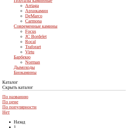
Порталы каминные
Arriaga
Архикамин
DeMarco
Carmona
Современные камины
Focus
JC Bordelet
Rocal
Traforart
Virtu
Барбекю
Norman
Дымоходы
Биокамины
Каталог
Скрыть каталог
По названию
По цене
По популярности
Нет
Назад
1