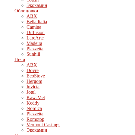
Экокамин
Облицовки
ABX
Bella Italia
Camina
Diffusion
LareArte
Madeira
Piazzetta
Sunhill
Печи
ABX
Dovre
EcoStove
Hergom
Invicta
Jotul
Kaw-Met
Keddy
Nordica
Piazzetta
Romotop
Vermont Castings
Экокамин