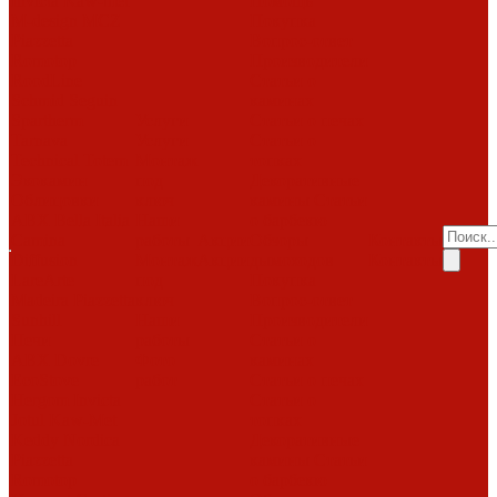
Invicta
Kaw-met
Помощь
M-design
MCZ
Покупка
Piazzetta
Вопрос-ответ
Romotop
Производители
RoodLine
Статьи о
Schmid
Seguin
каминах
Spartherm
Услуги
Статьи о печах
Tarnava
Услуги
Статьи о
Technical
Totem
Монтаж
топках
Экокамин
под
Декоративные
Облицовки
ключ
камины
Статьи
ABX
Bella Italia
Наши
о барбекю
Camina
работы
Акции
Обзоры
Контакты
Diffusion
Монтаж
Акции
дымоходов
Контакты
LareArte
под
Покупка
Madeira
Piazzetta
ключ
Вопрос-ответ
Sunhill
Наши
Производители
Печи
работы
Статьи о
ABX
Dovre
Фото
каминах
EcoStove
работ
Статьи о печах
Hergom
Invicta
Статьи о
Jotul
Kaw-Met
топках
Keddy
Nordica
Декоративные
Piazzetta
камины
Статьи
Romotop
о барбекю