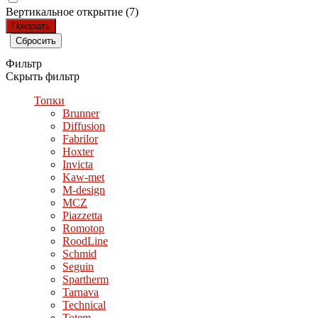
Вертикальное открытие (
7
)
Фильтр
Скрыть фильтр
Топки
Brunner
Diffusion
Fabrilor
Hoxter
Invicta
Kaw-met
M-design
MCZ
Piazzetta
Romotop
RoodLine
Schmid
Seguin
Spartherm
Tarnava
Technical
Totem