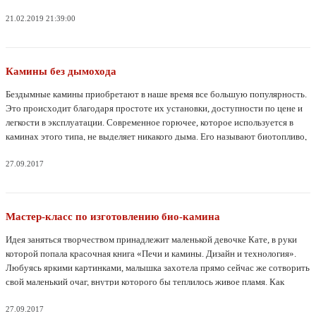
21.02.2019 21:39:00
Камины без дымохода
Бездымные камины приобретают в наше время все большую популярность.
Это происходит благодаря простоте их установки, доступности по цене и
легкости в эксплуатации. Современное горючее, которое используется в
каминах этого типа, не выделяет никакого дыма. Его называют биотопливо,
при горении последнего выделяется двуокись углерода и водяной пар.
Различные выхлопные газы при сгорании абсолютно отсутствуют.
27.09.2017
Мастер-класс по изготовлению био-камина
Идея заняться творчеством принадлежит маленькой девочке Кате, в руки
которой попала красочная книга «Печи и камины. Дизайн и технология».
Любуясь яркими картинками, малышка захотела прямо сейчас же сотворить
свой маленький очаг, внутри которого бы теплилось живое пламя. Как
известно, все гениальное – просто! Изготовить декоративный камин
оказалось совсем нетрудно и, в то же время, невероятно захватывающе. Для
27.09.2017