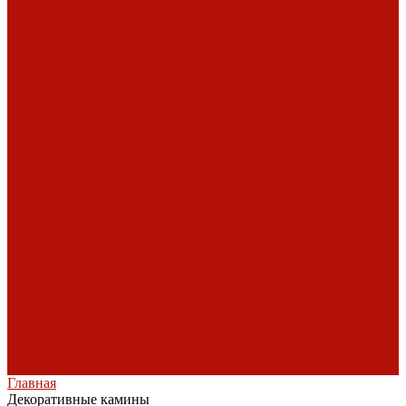
Keddy
Nordica
Декоративные
Piazzetta
камины
Статьи
Romotop
о барбекю
Vermont Castings
Обзоры
Экокамин
дымоходов
Порталы
каминные
Arriaga
Архикамин
DeMarco
Carmona
Современные
камины
Focus
JC
Bordelet
Rocal
Traforart
Virtu
Барбекю
Norman
Дымоходы
Биокамины
Аксессуары,
комплектующие
Heibe
Главная
Декоративные камины