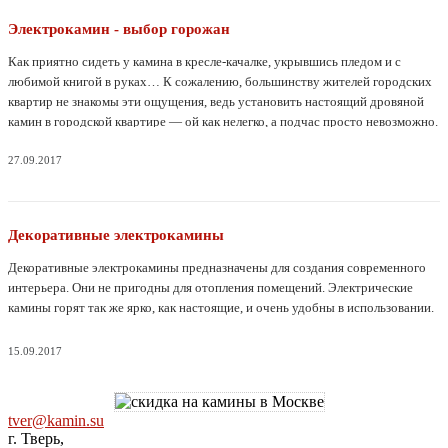
Электрокамин - выбор горожан
Как приятно сидеть у камина в кресле-качалке, укрывшись пледом и с
любимой книгой в руках… К сожалению, большинству жителей городских
квартир не знакомы эти ощущения, ведь установить настоящий дровяной
камин в городской квартире — ой как нелегко, а подчас просто невозможно.
Электрокамин — это выход из ситуации: и дом обогреет, и глаз порадует, и
в обращении очень прост.
27.09.2017
Декоративные электрокамины
Декоративные электрокамины предназначены для создания современного
интерьера. Они не пригодны для отопления помещений. Электрические
камины горят так же ярко, как настоящие, и очень удобны в использовании.
15.09.2017
tver@kamin.su
г. Тверь,