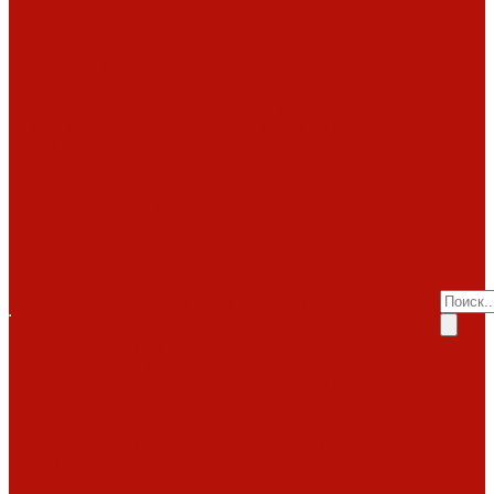
Brunner
Diffusion
Fabrilor
Hoxter
Помощь
Invicta
Kaw-met
Помощь
M-design
MCZ
Покупка
Piazzetta
Вопрос-ответ
Romotop
Производители
RoodLine
Статьи о
Schmid
Seguin
каминах
Spartherm
Услуги
Статьи о печах
Tarnava
Услуги
Статьи о
Technical
Totem
Монтаж
топках
Экокамин
под
Декоративные
Облицовки
ключ
камины
Статьи
ABX
Bella Italia
Наши
о барбекю
Camina
работы
Акции
Обзоры
Контакты
Diffusion
Монтаж
Акции
дымоходов
Контакты
LareArte
под
Покупка
Madeira
Piazzetta
ключ
Вопрос-ответ
Sunhill
Наши
Производители
Печи
работы
Статьи о
ABX
Dovre
Фото
каминах
EcoStove
работ
Статьи о печах
Hergom
Invicta
Статьи о
Jotul
Kaw-Met
топках