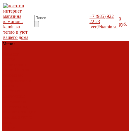
+7 (985) 922
0
22 23
руб.
tver@kamin.su
тепло и уют
вашего дома
Меню
Каталог
Каталог
Топки
Облицовки
Печи
Порталы
каминные
Современные
камины
Барбекю
Дымоходы
Биокамины
Аксессуары,
комплектующие
АКЦИИ
Фото
работ
Топки