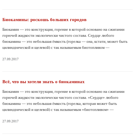
этого было решено использовать лишь те материалы, которые легко найти в
любом доме.
Биокамины: роскошь больших городов
Биокамин — это конструкция, горение в которой основано на сжигании
горючей жидкости экологически чистого состава. Сердце любого
биокамина — это небольшая ёмкость (горелка — она, кстати, может быть
цилиндрической и щелевой) с так называемым биотопливом —
биоэтанолом. А уже устанавливать эту ёмкость можно куда угодно: в
каминную облицовку или в стеклянный куб на металлической подставке.
27.09.2017
Всё, что вы хотели знать о биокаминах
Биокамин — это конструкция, горение в которой основано на сжигании
горючей жидкости экологически чистого состава. «Сердце» любого
биокамина — это небольшая ёмкость (горелка, которая может быть
цилиндрической и щелевой) с так называемым «биотопливом» —
биоэтанолом. А уже установлена эта ёмкость может быть куда угодно:
например, в классический каминный портал или в стеклянный куб на
27.09.2017
металлической подставке.