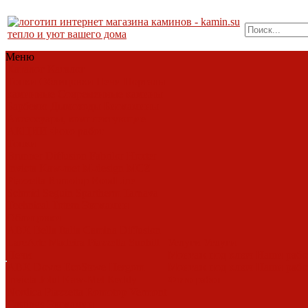
тепло и уют вашего дома
Меню
Каталог
Каталог
Топки
Облицовки
Печи
Порталы
каминные
Современные камины
Барбекю
Дымоходы
Биокамины
Аксессуары, комплектующие
АКЦИИ
Фото работ
Топки
Brunner
Diffusion
Fabrilor
Hoxter
Invicta
Kaw-met
M-design
MCZ
Piazzetta
Romotop
RoodLine
Schmid
Seguin
Spartherm
Tarnava
Technical
Totem
Экокамин
Облицовки
ABX
Bella Italia
Camina
Diffusion
LareArte
Madeira
Piazzetta
Sunhill
Услуги
Услуги
Печи
Монтаж под ключ
Наши раб
ABX
Dovre
EcoStove
Hergom
Монтаж под ключ
Наши раб
Invicta
Jotul
Kaw-Met
Keddy
Фото работ
Nordica
Piazzetta
Romotop
Vermont
Castings
Экокамин