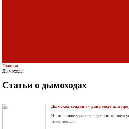
Порталы каминные
Arriaga
Архикамин
DeMarco
Carmona
Современные камины
Focus
JC Bordelet
Rocal
Traforart
Virtu
Барбекю
Norman
Дымоходы
Биокамины
Аксессуары, комплектующие
Heibe
Главная
Дымоходы
Статьи о дымоходах
Дымоход-сэндвич – дань моде или про
Наименование дымоход получил из-за своего ус
теплоизоляции.