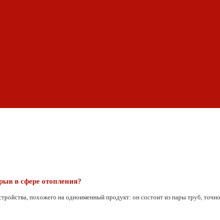
Декоративные камины
Статьи
барбекю
Обзоры дымоходов
рыв в сфере отопления?
тройства, похожего на одноименный продукт: он состоит из пары труб, точно