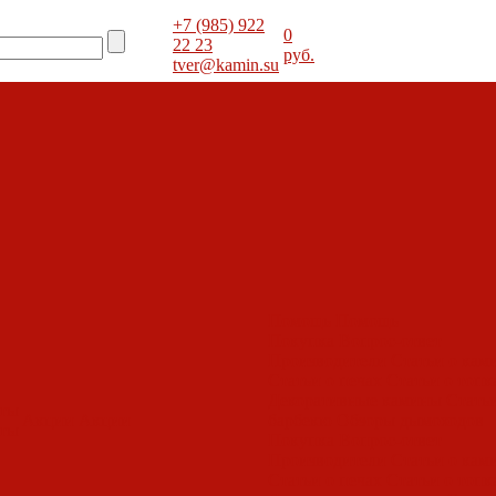
+7 (985) 922
0
22 23
руб.
tver@kamin.su
Помощь
Помощь
Покупка
Вопрос-ответ
Производители
Статьи о кам
Статьи о печах
Статьи о топк
Декоративные камины
Статьи
оты
Акции
Акции
барбекю
Обзоры дымоходов
оты
Покупка
Вопрос-ответ
Производители
Статьи о кам
Статьи о печах
Статьи о топк